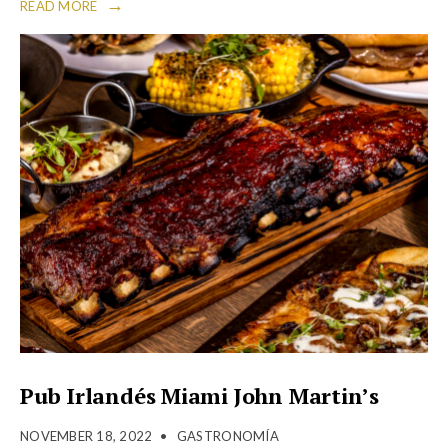
→
READ MORE
Pub Irlandés Miami John Martin’s
NOVEMBER 18, 2022
•
GASTRONOMÍA