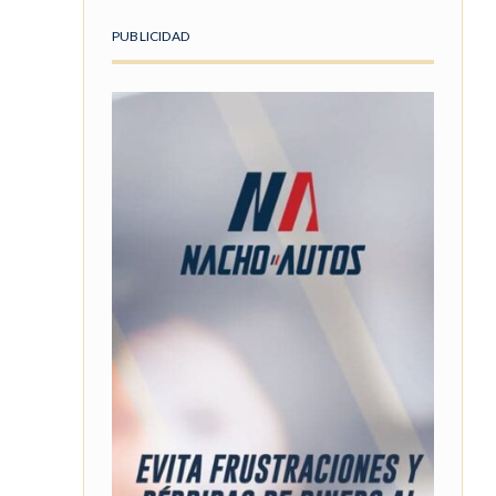
PUBLICIDAD