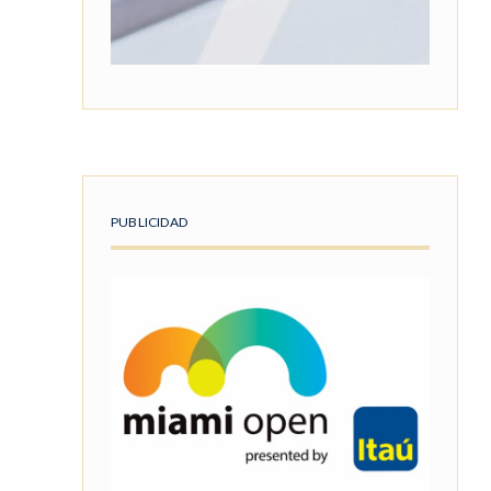
PUBLICIDAD