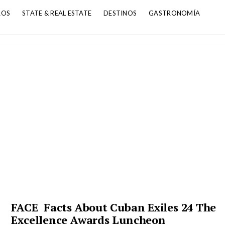
ROS
STATE & REAL ESTATE
DESTINOS
GASTRONOMÍA
FACE Facts About Cuban Exiles 24 The
Excellence Awards Luncheon