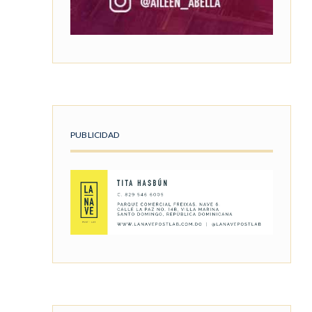
PUBLICIDAD