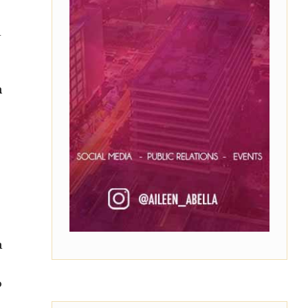
a
n
a
o