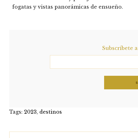
fogatas y vistas panorámicas de ensueño.
HotelBoutique_Corral 
Gallatin G
Subscríbete 
Tags:
2023
,
destinos