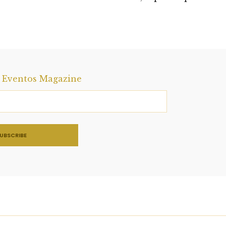
del Rey en Sevilla, España
ateway, Montana
a Eventos Magazine