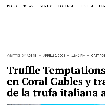
INICIO
NOTAS
EVENTOS
PORTADAS
REVISTA
LIB
WRITTEN BY
ADMIN
•
APRIL 22, 2026
•
12:42 PM
•
GASTRO
Truffle Temptation
en Coral Gables y tr
de la trufa italiana