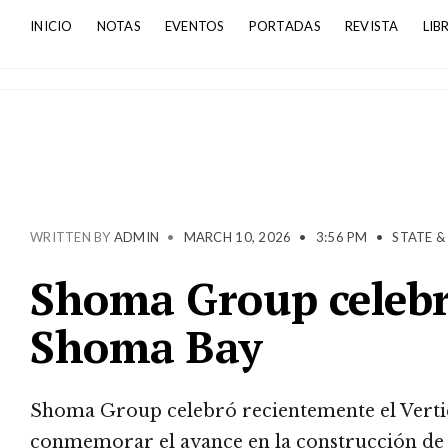
INICIO
NOTAS
EVENTOS
PORTADAS
REVISTA
LIB
WRITTEN BY
ADMIN
•
MARCH 10, 2026
•
3:56 PM
•
STATE &
Shoma Group celebró
Shoma Bay
Shoma Group celebró recientemente el Vertic
conmemorar el avance en la construcción de e