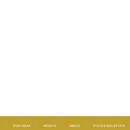
S
PORTADAS
REVISTA
LIBROS
STATE & REAL ESTATE