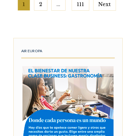
Posts
1
2
…
111
Next
pagination
AIR EUROPA