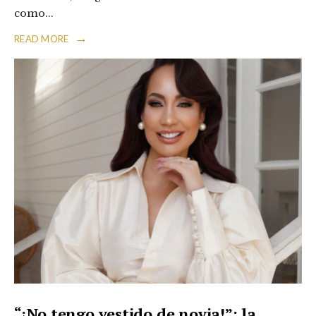
como
...
→
READ MORE
“¡No tengo vestido de novia!”: la