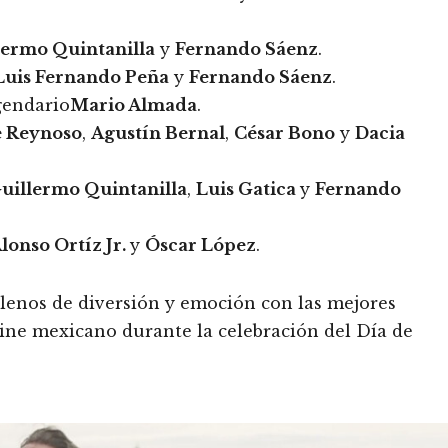
lermo Quintanilla
y
Fernando Sáenz
.
Luis Fernando Peña
y
Fernando Sáenz
.
gendario
Mario Almada
.
e Reynoso
,
Agustín Bernal
,
César Bono
y
Dacia
uillermo Quintanilla
,
Luis Gatica
y
Fernando
lonso Ortíz Jr.
y
Óscar López
.
llenos de diversión y emoción con las mejores
cine mexicano durante la celebración del Día de