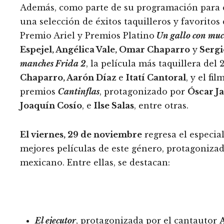
Además, como parte de su programación para e
una selección de éxitos taquilleros y favorito
Premio Ariel y Premios Platino
Un gallo con muc
Espejel, Angélica Vale, Omar Chaparro
y
Sergi
manches Frida 2
, la película más taquillera del
Chaparro, Aarón Díaz
e
Itatí Cantoral
, y el fi
premios
Cantinflas
, protagonizado por
Óscar J
Joaquín Cosío
, e
Ilse Salas
, entre otras.
El viernes, 29 de noviembre
regresa el especia
mejores películas de este género, protagonizada
mexicano. Entre ellas, se destacan:
El ejecutor
, protagonizada por el cantautor