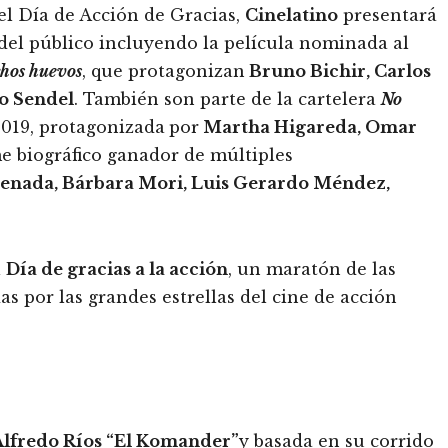
l Día de Acción de Gracias,
Cinelatino
presentará
s del público incluyendo la película nominada al
hos huevos
, que protagonizan
Bruno Bichir, Carlos
o Sendel
. También son parte de la cartelera
No
 2019, protagonizada
por
Martha Higareda, Omar
lme biográfico ganador de múltiples
aenada, Bárbara Mori, Luis Gerardo Méndez,
l
Día de gracias a la acción
, un maratón de las
s por las grandes estrellas del cine de acción
Alfredo Ríos “El Komander”
y basada en su corrido