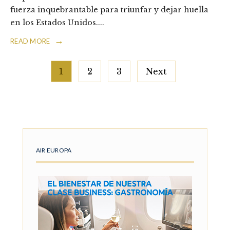
fuerza inquebrantable para triunfar y dejar huella
en los Estados Unidos.
...
→
READ MORE
Posts
1
2
3
Next
pagination
AIR EUROPA