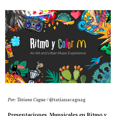
Por:
Tatiana Cagua /
@tatianacaguag
Presentaciones Munsicales en Ritmo y