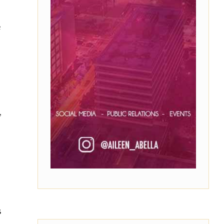
e
,
,
s