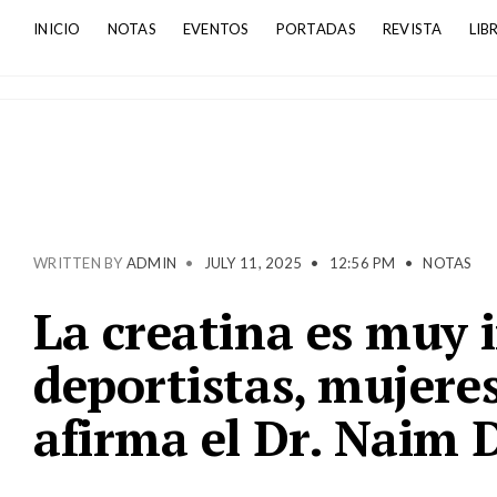
INICIO
NOTAS
EVENTOS
PORTADAS
REVISTA
LIB
WRITTEN BY
ADMIN
•
JULY 11, 2025
•
12:56 PM
•
NOTAS
La creatina es muy
deportistas, mujere
afirma el Dr. Naim