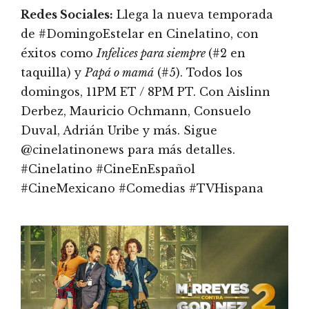
Redes Sociales:
Llega la nueva temporada
de #DomingoEstelar en Cinelatino, con
éxitos como
Infelices para siempre
(#2 en
taquilla) y
Papá o mamá
(#5). Todos los
domingos, 11PM ET / 8PM PT. Con Aislinn
Derbez, Mauricio Ochmann, Consuelo
Duval, Adrián Uribe y más. Sigue
@cinelatinonews para más detalles.
#Cinelatino #CineEnEspañol
#CineMexicano #Comedias #TVHispana