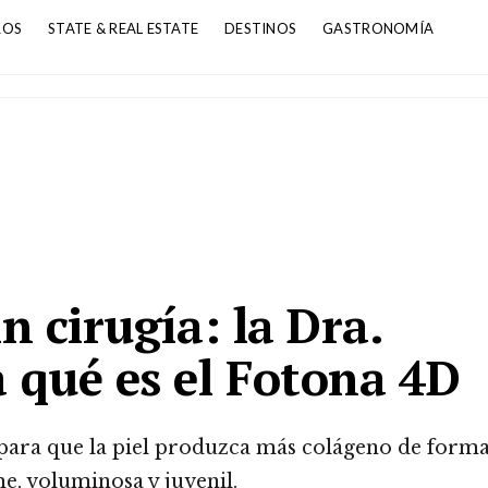
ROS
STATE & REAL ESTATE
DESTINOS
GASTRONOMÍA
 cirugía: la Dra.
 qué es el Fotona 4D
 para que la piel produzca más colágeno de form
me, voluminosa y juvenil.