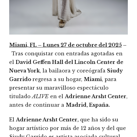
Miami, FL – Lunes 27 de octubre del 2025
–
Tras conquistar con entradas agotadas en
el
David Geffen Hall del Lincoln Center de
Nueva York
, la bailaora y coreógrafa
Siudy
Garrido
regresa a su hogar,
Miami
, para
presentar su maravilloso espectáculo
titulado
ALIVE
en el
Adrienne Arsht Center
,
antes de continuar a
Madrid, España.
El
Adrienne Arsht Center,
que ha sido su
hogar artístico por más de 12 años y del que
Siudy Garrido es artista asociada cultural