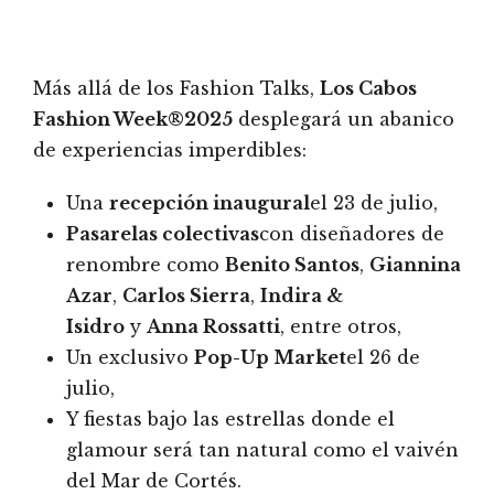
Más allá de los Fashion Talks,
Los Cabos
Fashion Week®
2025
desplegará un abanico
de experiencias imperdibles:
Una
recepción inaugural
el 23 de julio,
Pasarelas colectivas
con diseñadores de
renombre como
Benito Santos
,
Giannina
Azar
,
Carlos Sierra
,
Indira &
Isidro
y
Anna Rossatti
, entre otros,
Un exclusivo
Pop-Up Market
el 26 de
julio,
Y fiestas bajo las estrellas donde el
glamour será tan natural como el vaivén
del Mar de Cortés.