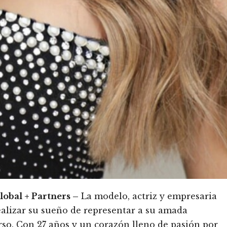
lobal + Partners –
La modelo, actriz y empresaria
alizar su sueño de representar a su amada
rso. Con 27 años y un corazón lleno de pasión por