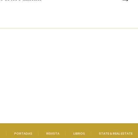
S
PORTADAS
REVISTA
LIBROS
STATE & REAL ESTATE