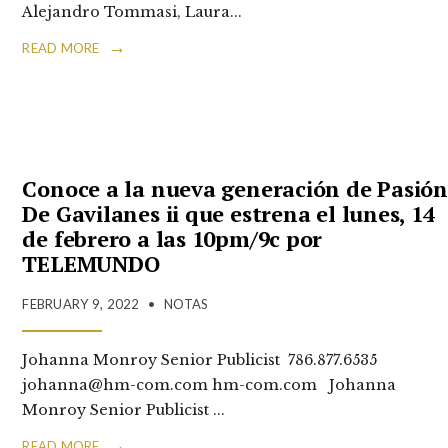
Alejandro Tommasi, Laura
...
→
READ MORE
Conoce a la nueva generación de Pasió
De Gavilanes ii que estrena el lunes, 14
de febrero a las 10pm/9c por
TELEMUNDO
FEBRUARY 9, 2022
•
NOTAS
Johanna Monroy Senior Publicist 786.877.6535
johanna@hm-com.com hm-com.com Johanna
Monroy Senior Publicist
...
→
READ MORE