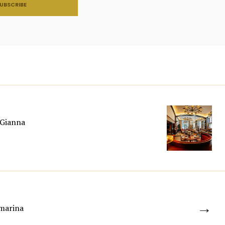
 Gianna
→
amarina