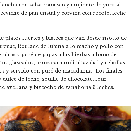
plancha con salsa romesco y crujiente de yuca al
ceviche de pan cristal y corvina con rocoto, leche
de platos fuertes y bistecs que van desde risotto de
urense; Roulade de lubina a lo macho y pollo con
ndras y puré de papas a las hierbas a lomo de
os glaseados, arroz carnaroli idiazabal y cebollas
 hrs y servido con puré de macadamia . Los finales
dulce de leche, soufflé de chocolate, four
de avellana y bizcocho de zanahoria 3 leches.