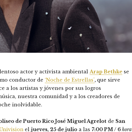
lentoso actor y activista ambiental
Arap Bethke
se
mo conductor de
‘Noche de Estrellas’
,
que sirve
 a los artistas y jóvenes por sus logros
música, nuestra comunidad y a los creadores de
che inolvidable.
oliseo de Puerto Rico José Miguel Agrelot
de
San
Univision
el
jueves,
25 de julio
a las
7:00 PM / 6
hora