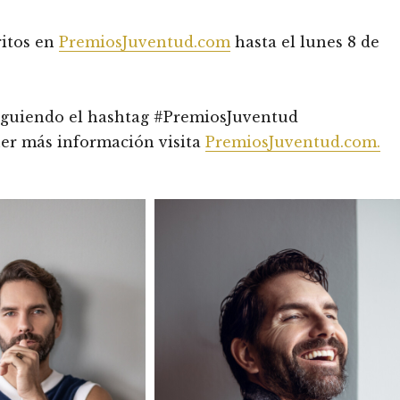
ritos en
PremiosJuventud.com
hasta el lunes 8 de
 siguiendo el hashtag #PremiosJuventud
ner más información visita
PremiosJuventud.com.