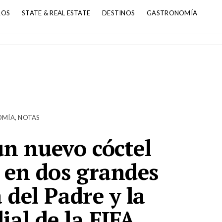
ROS
STATE & REAL ESTATE
DESTINOS
GASTRONOMÍA
OMÍA
,
NOTAS
n nuevo cóctel
 en dos grandes
 del Padre y la
l de la FIFA.