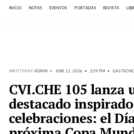
INICIO
NOTAS
EVENTOS
PORTADAS
REVISTA
LIB
WRITTEN BY
ADMIN
•
JUNE 11, 2026
•
2:59 PM
•
GASTRON
CVI.CHE 105 lanza u
destacado inspirado
celebraciones: el Día
próxima Copa Mundia