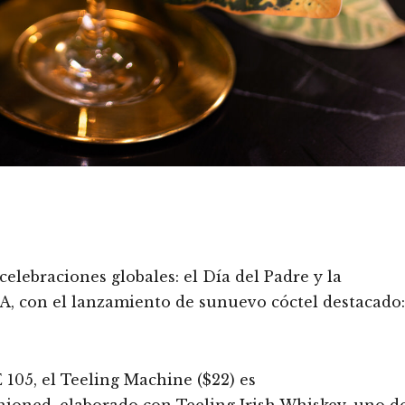
elebraciones globales: el Día del Padre y la
A, con el lanzamiento de sunuevo cóctel destacado:
 105, el Teeling Machine ($22) es
hioned, elaborado con Teeling Irish Whiskey, uno d