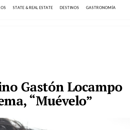
ROS
STATE & REAL ESTATE
DESTINOS
GASTRONOMÍA
tino Gastón Locampo
tema, “Muévelo”