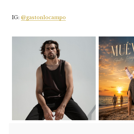
IG:
@gastonlocampo