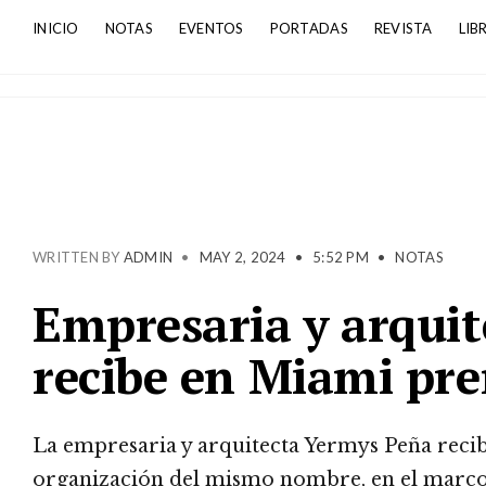
INICIO
NOTAS
EVENTOS
PORTADAS
REVISTA
LIB
WRITTEN BY
ADMIN
•
MAY 2, 2024
•
5:52 PM
•
NOTAS
Empresaria y arqui
recibe en Miami pr
La empresaria y arquitecta Yermys Peña recib
organización del mismo nombre, en el marco d