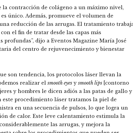
e la contracción de colágeno a un máximo nivel,
 es único. Además, promueve el volumen de
na reducción de las arrugas. El tratamiento trabaj
 con el fin de tratar desde las capas más
más profundas”, dijo a Eventos Magazine María José
taria del centro de rejuvenecimiento y bienestar
e son tendencia, los protocolos láser llevan la
odemos realizar el
smooth eyes
y
smooth lips
[contorno
res y hombres le dicen adiós a las patas de gallo y
n este procedimiento láser tratamos la piel de
istra en una secuencia de pulsos, lo que logra un
n de calor. Este leve calentamiento estimula la
onsiderablemente las arrugas, y mejora la
experta sobre los procedimientos que pueden ser