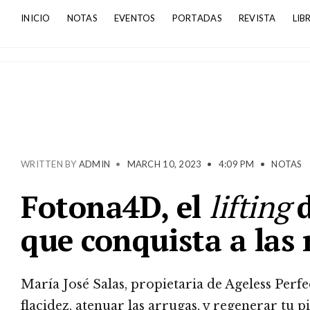
INICIO
NOTAS
EVENTOS
PORTADAS
REVISTA
LIB
WRITTEN BY
ADMIN
•
MARCH 10, 2023
•
4:09 PM
•
NOTAS
Fotona4D, el
lifting
que conquista a las
María José Salas, propietaria de Ageless Perf
flacidez, atenuar las arrugas, y regenerar tu pi