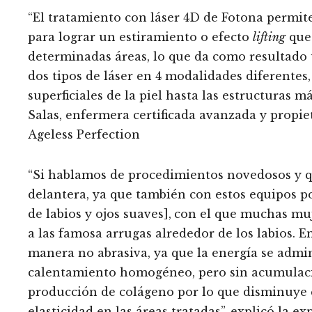
“El tratamiento con láser 4D de Fotona permit
para lograr un estiramiento o efecto
lifting
que
determinadas áreas, lo que da como resultado u
dos tipos de láser en 4 modalidades diferentes,
superficiales de la piel hasta las estructuras 
Salas, enfermera certificada avanzada y propie
Ageless Perfection
“Si hablamos de procedimientos novedosos y qu
delantera, ya que también con estos equipos p
de labios y ojos suaves],
con el que muchas muje
a las famosa arrugas alrededor de los labios. E
manera no abrasiva, ya que la energía se admin
calentamiento homogéneo, pero sin acumulació
producción de colágeno por lo que disminuye c
elasticidad en las áreas tratadas”, explicó la 