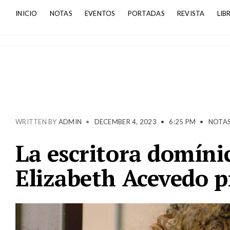
INICIO
NOTAS
EVENTOS
PORTADAS
REVISTA
LIB
WRITTEN BY
ADMIN
•
DECEMBER 4, 2023
•
6:25 PM
•
NOTA
La escritora domín
Elizabeth Acevedo p