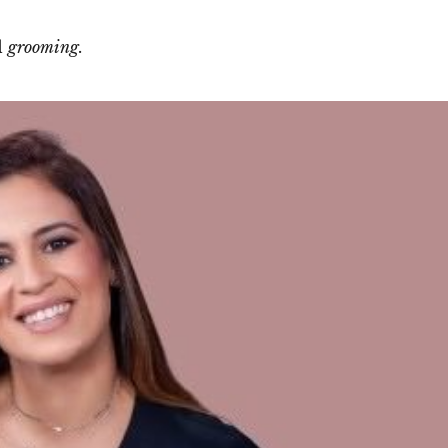
l
grooming.