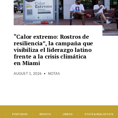
“Calor extremo: Rostros de
resiliencia”, la campaña que
visibiliza el liderazgo latino
frente a la crisis climática
en Miami
AUGUST 1, 2026
•
NOTAS
S
PORTADAS
REVISTA
LIBROS
STATE & REAL ESTATE