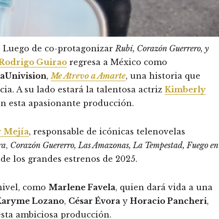
 Luego de co-protagonizar
Rubí, Corazón Guerrero, y
Rodrigo Guirao
regresa a México como
saUnivision
,
Me Atrevo a Amarte
, una historia que
a. A su lado estará la talentosa actriz
Kimberly
en esta apasionante producción.
r Mejía
, responsable de icónicas telenovelas
ra
,
Corazón Guererro, Las Amazonas, La Tempestad, Fuego en
de los grandes estrenos de 2025.
 nivel, como
Marlene Favela
, quien dará vida a una
Karyme Lozano
,
César Évora
y
Horacio Pancheri
,
esta ambiciosa producción.