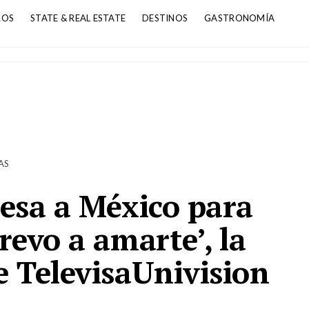
ROS
STATE & REAL ESTATE
DESTINOS
GASTRONOMÍA
AS
esa a México para
revo a amarte’, la
 TelevisaUnivision