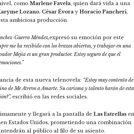
 nivel, como
Marlene Favela
, quien dará vida a una
Karyme Lozano
,
César Évora
y
Horacio Pancheri
,
esta ambiciosa producción.
ánchez-Guerra Méndez,
expresó su emoción por este
pre me ha recibido con los brazos abiertos, y trabajar en una
vador Mejia es un gran productor. Estoy seguro de que el
 emociones.”
ancia de esta nueva telenovela:
“Estoy muy contento de
ino de Me Atrevo a Amarte.
Su carisma y talento harán de esta
ión?”,
escribió en las redes sociales.
mamente y llegará a la pantalla de
Las Estrellas
e
n
en Estados Unidos, prometiendo una combinación
endrán al público al filo de su asiento.