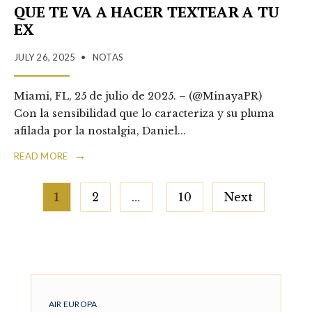
QUE TE VA A HACER TEXTEAR A TU
EX
JULY 26, 2025
•
NOTAS
Miami, FL, 25 de julio de 2025. – (@MinayaPR)
Con la sensibilidad que lo caracteriza y su pluma
afilada por la nostalgia, Daniel
...
→
READ MORE
Posts
1
2
…
10
Next
pagination
AIR EUROPA