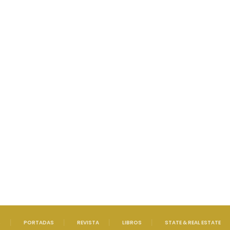
S
PORTADAS
REVISTA
LIBROS
STATE & REAL ESTATE