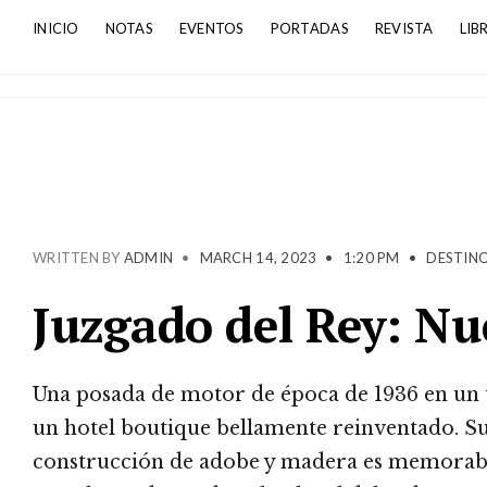
INICIO
NOTAS
EVENTOS
PORTADAS
REVISTA
LIB
WRITTEN BY
ADMIN
•
MARCH 14, 2023
•
1:20 PM
•
DESTIN
Juzgado del Rey: N
Una posada de motor de época de 1936 en un t
un hotel boutique bellamente reinventado. Su
construcción de adobe y madera es memorable,