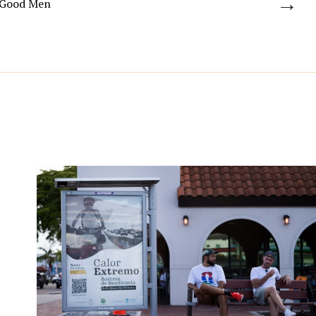
→
 Good Men