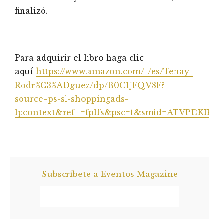
finalizó.
Para adquirir el libro haga clic
aquí
https://www.amazon.com/-/es/Tenay-
Rodr%C3%ADguez/dp/B0C1JFQV8F?
source=ps-sl-shoppingads-
lpcontext&ref_=fplfs&psc=1&smid=ATVPDKIK
Subscríbete a Eventos Magazine