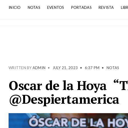
INICIO
NOTAS
EVENTOS
PORTADAS
REVISTA
LIB
WRITTEN BY
ADMIN
•
JULY 21, 2023
•
6:37 PM
•
NOTAS
Oscar de la Hoya “
@Despiertamerica