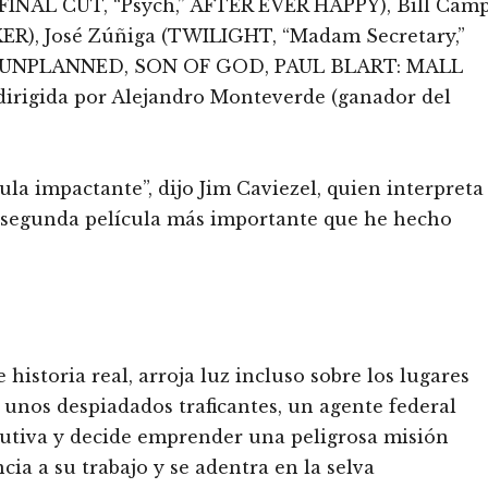
 FINAL CUT, “Psych,” AFTER EVER HAPPY), Bill Cam
KER), José Zúñiga (TWILIGHT, “Madam Secretary,”
ui (UNPLANNED, SON OF GOD, PAUL BLART: MALL
 dirigida por Alejandro Monteverde (ganador del
ula impactante”, dijo Jim Caviezel, quien interpreta
la segunda película más importante que he hecho
 historia real, arroja luz incluso sobre los lugares
 unos despiadados traficantes, un agente federal
autiva y decide emprender una peligrosa misión
ia a su trabajo y se adentra en la selva