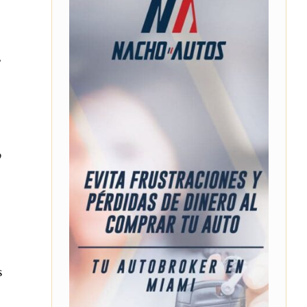
s
o
s