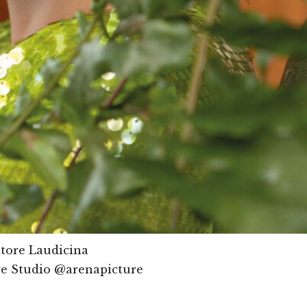
atore Laudicina
re Studio @arenapicture