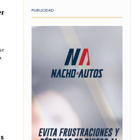
er
PUBLICIDAD
se
a
as